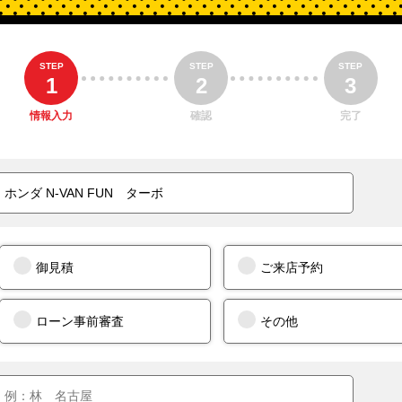
STEP
STEP
STEP
1
2
3
情報入力
確認
完了
御見積
ご来店予約
ローン事前審査
その他