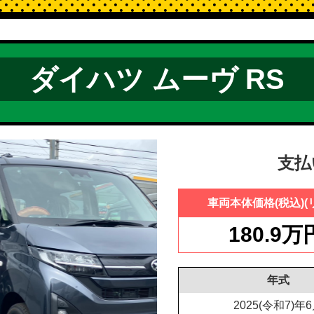
ダイハツ ムーヴ RS
支払
車両本体価格
(税込)(
180.9万
年式
2025(令和7)年