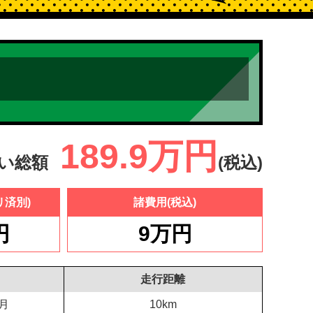
189.9万円
い総額
(税込)
リ済別)
諸費用
(税込)
円
9万円
走行距離
6月
10km