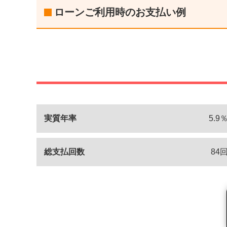
ローンご利用時のお支払い例
実質年率
5.9
総支払回数
84